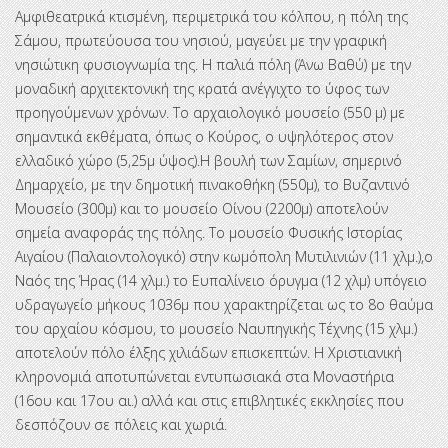
Αμφιθεατρικά κτισμένη, περιμετρικά του κόλπου, η πόλη της
Σάμου, πρωτεύουσα του νησιού, μαγεύει με την γραφική
νησιώτικη φυσιογνωμία της. Η παλιά πόλη (Άνω Βαθύ) με την
μοναδική αρχιτεκτονική της κρατά ανέγγιχτο το ύφος των
προηγούμενων χρόνων. Το αρχαιολογικό μουσείο (550 μ) με
σημαντικά εκθέματα, όπως ο Κούρος, ο υψηλότερος στον
ελλαδικό χώρο (5,25μ ύψος).Η βουλή των Σαμίων, σημερινό
Δημαρχείο, με την δημοτική πινακοθήκη (550μ), το Βυζαντινό
Μουσείο (300μ) και το μουσείο Οίνου (2200μ) αποτελούν
σημεία αναφοράς της πόλης. Το μουσείο Φυσικής Ιστορίας
Αιγαίου (Παλαιοντολογικό) στην κωμόπολη Μυτιλινιών (11 χλμ.),ο
Ναός της Ήρας (14 χλμ.) το Ευπαλίνειο όρυγμα (12 χλμ) υπόγειο
υδραγωγείο μήκους 1036μ που χαρακτηρίζεται ως το 8ο θαύμα
του αρχαίου κόσμου, το μουσείο Ναυπηγικής Τέχνης (15 χλμ.)
αποτελούν πόλο έλξης χιλιάδων επισκεπτών. Η Χριστιανική
κληρονομιά αποτυπώνεται εντυπωσιακά στα Μοναστήρια
(16ου και 17ου αι.) αλλά και στις επιβλητικές εκκλησίες που
δεσπόζουν σε πόλεις και χωριά.