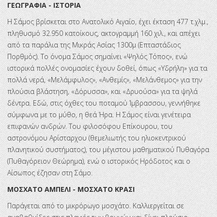
ΓΕΩΓΡΑΦΙΑ - ΙΣΤΟΡΙΑ
Η Σάμος βρίσκεται στο Ανατολικό Αιγαίο, έχει έκταση 477 τ.χλμ.,
πληθυσμό 32.950 κατοίκους, ακτογραμμή 160 χιλ., και απέχει
από τα παράλια της Μικράς Ασίας 1300μ (Επταστάδιος
Πορθμός). Το όνομα Σάμος σημαίνει «Ψηλός Τόπος», ενώ
ιστορικά πολλές ονομασίες έχουν δοθεί, όπως «Υδρήλη» για τα
πολλά νερά, «Μελάμφυλος», «Ανθεμίς», «Μελάνθεμος» για την
πλούσια βλάστηση, «Δόρυσσα», και «Δρυούσα» για τα ψηλά
δέντρα. Εδώ, στις όχθες του ποταμού Ίμβρασσου, γεννήθηκε
σύμφωνα με το μύθο, η θεά Ήρα. Η Σάμος είναι γενέτειρα
επιφανών ανδρών. Του φιλοσόφου Επίκουρου, του
αστρονόμου Αρίσταρχου (θεμελιωτής του ηλιοκεντρικού
πλανητικού συστήματος), του μέγιστου μαθηματικού Πυθαγόρα
(Πυθαγόρειον Θεώρημα), ενώ ο ιστορικός Ηρόδοτος και ο
Αίσωπος έζησαν στη Σάμο.
ΜΟΣΧΑΤΟ ΑΜΠΕΛΙ - ΜΟΣΧΑΤΟ ΚΡΑΣΙ
Παράγεται από το μικρόρωγο μοσχάτο. Καλλιεργείται σε